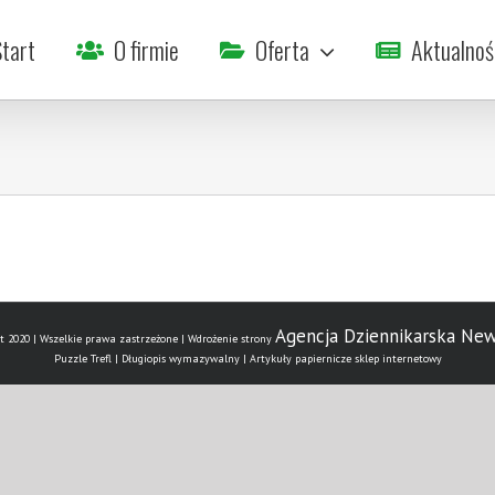
tart
O firmie
Oferta
Aktualnoś
Agencja Dziennikarska Ne
t 2020 | Wszelkie prawa zastrzeżone | Wdrożenie strony
Puzzle Trefl | Długiopis wymazywalny | Artykuły papiernicze sklep internetowy