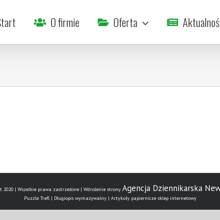
tart
O firmie
Oferta
Aktualnoś
Agencja Dziennikarska Ne
t 2020 | Wszelkie prawa zastrzeżone | Wdrożenie strony
Puzzle Trefl | Długiopis wymazywalny | Artykuły papiernicze sklep internetowy