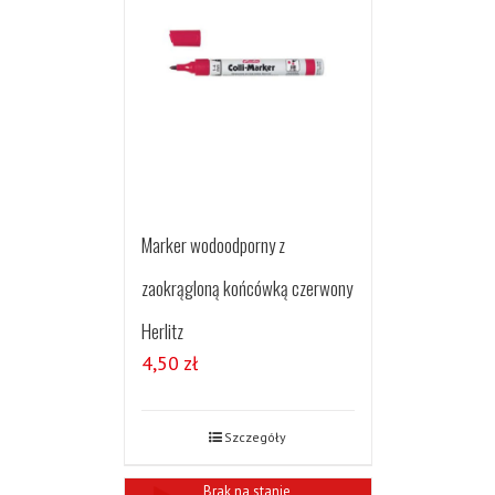
Marker wodoodporny z
zaokrągloną końcówką czerwony
Herlitz
4,50
zł
Szczegóły
Brak na stanie