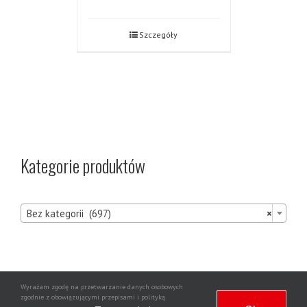
Szczegóły
Kategorie produktów

Bez kategorii (697)
×
Wyrażam zgodę na przetwarzanie danych osobowych
Agencja
zgodnie z obowiązującymi przepisami i polityką
Copyright 2020 | Wszelkie prawa zastrzeżone | Wdrożenie strony