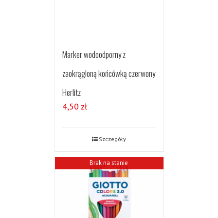
Marker wodoodporny z
zaokrągloną końcówką czerwony
Herlitz
4,50
zł
Szczegóły
Brak na stanie