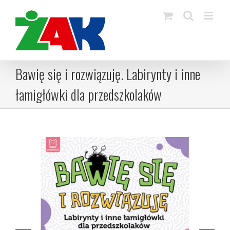
Skip
to
content
Bawię się i rozwiązuję. Labirynty i inne
łamigłówki dla przedszkolaków