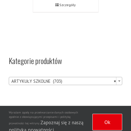
Szczegóły
Kategorie produktów

ARTYKUŁY SZKOLNE (703)
×
Wyrażam zgodę na przetwarzanie danych osobowych
Agencja
zgodnie z obowiązującymi przepisami i polityką
Copyright 2020 | Wszelkie prawa zastrzeżone | Wdrożenie strony
Ok
Zapoznaj się z naszą
prywatności tej witryny.
Dziennikarska NewsNet
polityką prywatności
.