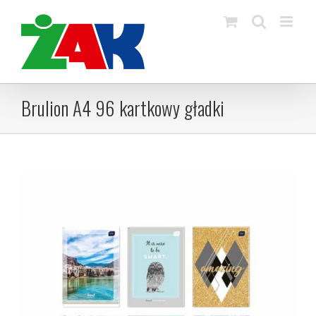
Skip
to
content
Brulion A4 96 kartkowy gładki