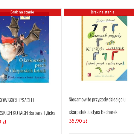
Brak na stanie
Brak na stanie
Niesamowite przygody dziesięciu
KOWSKICH PSACH I
skarpetek Justyna Bednarek
SKICH KOTACH Barbara Tylicka
35,90
zł
0
zł