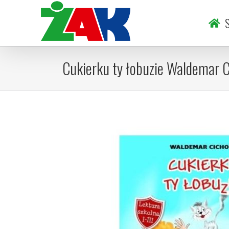
Skip
to
S
content
Cukierku ty łobuzie Waldemar 