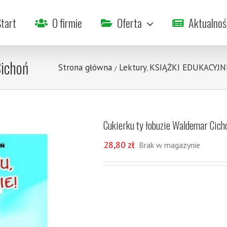
tart
O firmie
Oferta
Aktualnoś
Cichoń
Strona główna
Lektury
KSIĄŻKI EDUKACYJN
/
,
Cukierku ty łobuzie Waldemar Cich
28,80
zł
Brak w magazynie