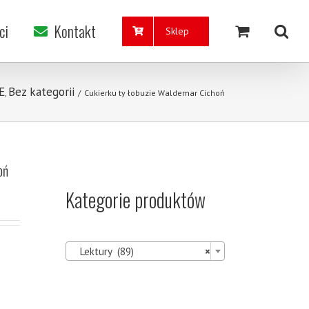
ci
Kontakt
Sklep
E
Bez kategorii
,
/
Cukierku ty łobuzie Waldemar Cichoń
oń
Kategorie produktów

Lektury (89)
×