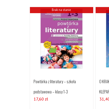
Brak na stanie
Powtórka z literatury – szkoła
O KRA
podstawowa – klasy 1-3
KLEPAR
17,60
zł
31,4