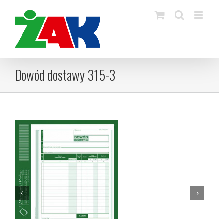
Skip
to
content
Dowód dostawy 315-3

