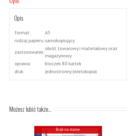
Opis
Opis
format:
A5
rodzaj papieru:
samokopiujący
obrót towarowy i materiałowy oraz
zastosowanie:
magazynowy
oprawa:
bloczek 80 kartek
druk:
jednostronny (wielokopia)
Możesz lubić także…
Brak na stanie