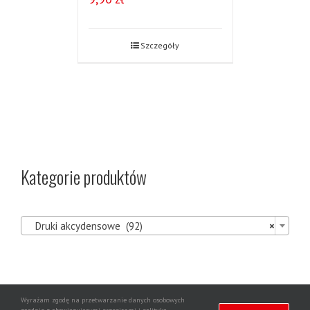
Szczegóły
Kategorie produktów

Druki akcydensowe (92)
×
Wyrażam zgodę na przetwarzanie danych osobowych