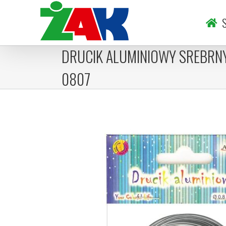
Skip
to
S
content
DRUCIK ALUMINIOWY SREBRN
0807