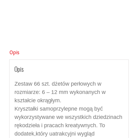
Opis
Opis
Zestaw 66 szt.
dżetów perłowych w
rozmiarze: 6 –
12 mm wykonanych w
kształcie okrągłym.
Kryształki samoprzylepne m
ogą być
wykorzystywane we wszystkich dziedzinach
rękodzieła i p
racach
kreatywnych. To
dodat
e
k,
który uatrakcyjni wygląd