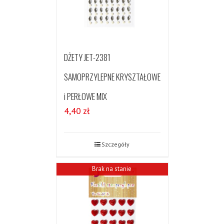
DŻETY JET-2381
SAMOPRZYLEPNE KRYSZTAŁOWE
i PERŁOWE MIX
4,40
zł
Szczegóły
Brak na stanie