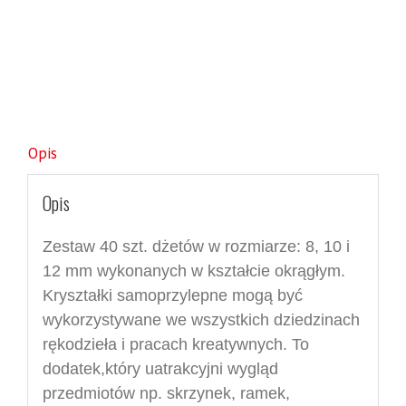
Opis
Opis
Zestaw 40 szt.
dżetów w rozmiarze: 8
, 10 i
12 mm wykonanych w kształcie okrągłym.
Kryształki samoprzylepne m
ogą być
wykorzystywane we wszystkich dziedzinach
rękodzieła i p
racach
kreatywnych. To
dodat
e
k,
który uatrakcyjni wygląd
przedmiotów np. skrzynek, ramek,