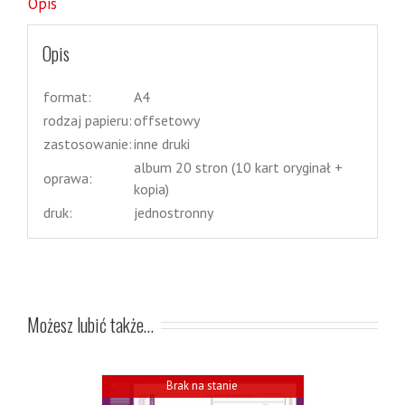
Opis
Opis
format:
A4
rodzaj papieru:
offsetowy
zastosowanie:
inne druki
album 20 stron (10 kart oryginał +
oprawa:
kopia)
druk:
jednostronny
Możesz lubić także…
Brak na stanie