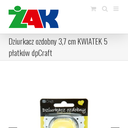
Skip
to
content
Dziurkacz ozdobny 3,7 cm KWIATEK 5
płatków dpCraft