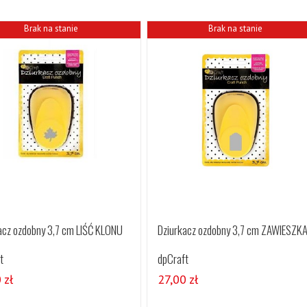
Brak na stanie
Brak na stanie
acz ozdobny 3,7 cm LIŚĆ KLONU
Dziurkacz ozdobny 3,7 cm ZAWIESZK
t
dpCraft
0
zł
27,00
zł