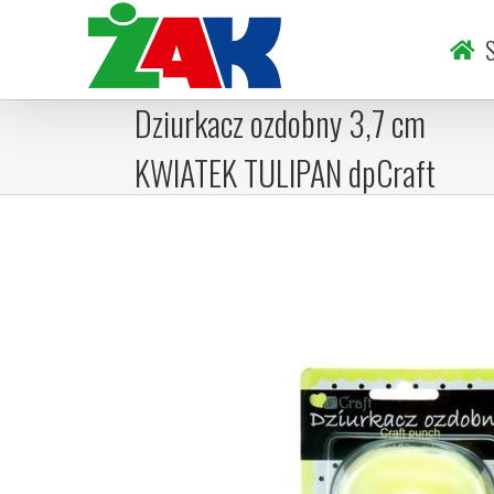
Skip
to
S
content
Dziurkacz ozdobny 3,7 cm
KWIATEK TULIPAN dpCraft