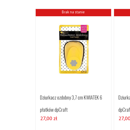
Brak na stanie
Dziurk
Dziurkacz ozdobny 3,7 cm KWIATEK 6
dpCraf
płatków dpCraft
27,0
27,00
zł