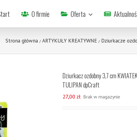
tart
O firmie
Oferta
Aktualnoś
Strona główna
ARTYKUŁY KREATYWNE
Dziurkacze ozd
/
/
Dziurkacz ozdobny 3,7 cm KWIATE
TULIPAN dpCraft
27,00
zł
Brak w magazynie