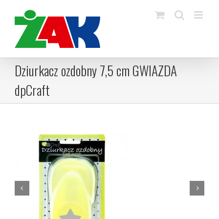
Skip
to
content
Dziurkacz ozdobny 7,5 cm GWIAZDA
dpCraft

