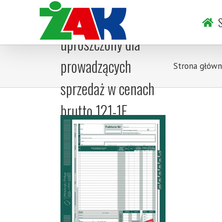
Skip
Faktura wzór
to
S
content
uproszczony dla
prowadzących
Strona główn
sprzedaż w cenach
brutto 121-1E