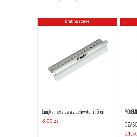
Brak na stanie
Linijka metalowa z uchwytem 15 cm
POJEM
8,00
zł
CZASO
21,5