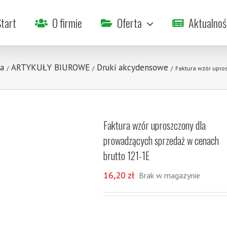
tart
O firmie
Oferta
Aktualnoś
a
ARTYKUŁY BIUROWE
Druki akcydensowe
/
/
/
Faktura wzór upro
Faktura wzór uproszczony dla
prowadzących sprzedaż w cenach
brutto 121-1E
16,20
zł
Brak w magazynie