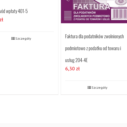
ód wpłaty 401-5
zł
Faktura dla podatników zwolnionych
Szczegóły
podmiotowo z podatku od towaru i
usług 204-4E
6,30
zł
Szczegóły