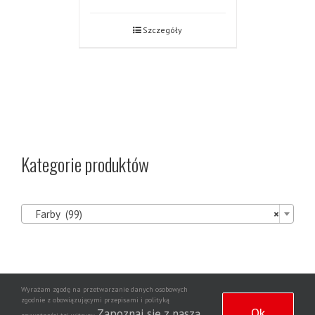
Szczegóły
Kategorie produktów

Farby (99)
×
Wyrażam zgodę na przetwarzanie danych osobowych
Agencja
zgodnie z obowiązującymi przepisami i polityką
Copyright 2020 | Wszelkie prawa zastrzeżone | Wdrożenie strony
Ok
Zapoznaj się z naszą