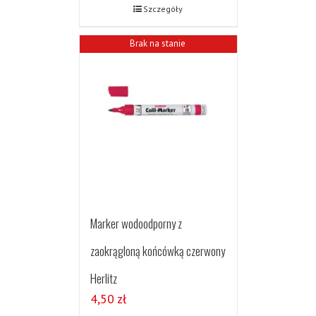
Szczegóły
Brak na stanie
Marker wodoodporny z
zaokrągloną końcówką czerwony
Herlitz
4,50
zł