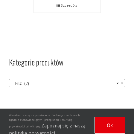
Szczegóły
Kategorie produktów

Filc (2)
×
Wyrażam zgodę na przetwarzanie danych osobowych
Agencja
zgodnie z obowiązującymi przepisami i polityką
Copyright 2020 | Wszelkie prawa zastrzeżone | Wdrożenie strony
Ok
Zapoznaj się z naszą
prywatności tej witryny.
Dziennikarska NewsNet
polityką prywatności
.