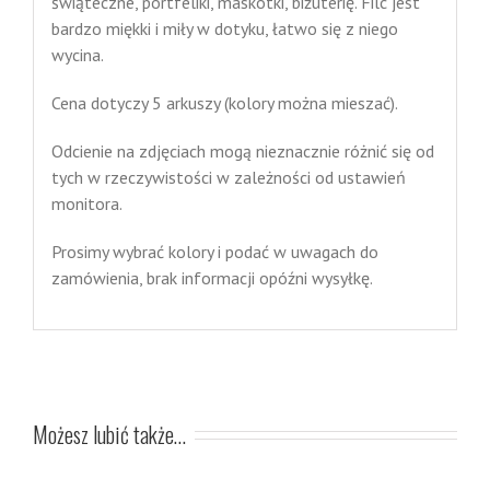
świąteczne, portfeliki, maskotki, biżuterię. Filc jest
bardzo miękki i miły w dotyku, łatwo się z niego
wycina.
Cena dotyczy 5 arkuszy (kolory można mieszać).
Odcienie na zdjęciach mogą nieznacznie różnić się od
tych w rzeczywistości w zależności od ustawień
monitora.
Prosimy wybrać kolory i podać w uwagach do
zamówienia, brak informacji opóźni wysyłkę.
Możesz lubić także…