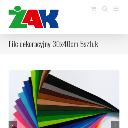
Skip
to
content
Filc dekoracyjny 30x40cm 5sztuk

