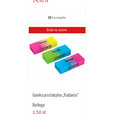
14,30
zł
Szczegóły
Brak na stanie
Gumka prostokątna „Radiance”
Berlingo
1,50
zł