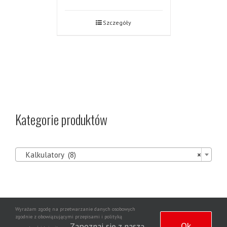
Szczegóły
Kategorie produktów

Kalkulatory (8)
×
Wyrażam zgodę na przetwarzanie danych osobowych
Agencja
zgodnie z obowiązującymi przepisami i polityką
Copyright 2020 | Wszelkie prawa zastrzeżone | Wdrożenie strony
Ok
Zapoznaj się z naszą