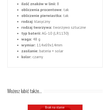
ilość znaków w linii:
8
obliczenia procentowe:
tak
obliczenie pierwiastka:
tak
rodzaj:
klasyczny
rodzaj tworzywa:
tworzywo sztuczne
typ baterii:
AG-10 (LR1130)
waga:
48 g
wymiar:
114x69x14mm
zasilanie:
bateria + solar
kolor:
czarny
Możesz lubić także…
Brak na stanie