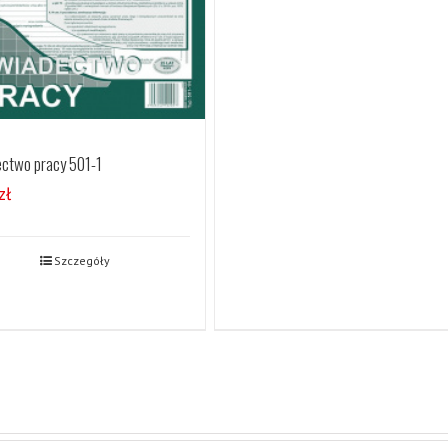
ctwo pracy 501-1
zł
Szczegóły