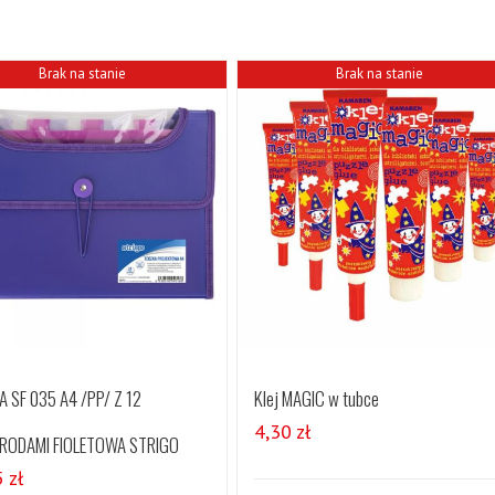
Brak na stanie
Brak na stanie
 SF 035 A4 /PP/ Z 12
Klej MAGIC w tubce
4,30
zł
RODAMI FIOLETOWA STRIGO
5
zł