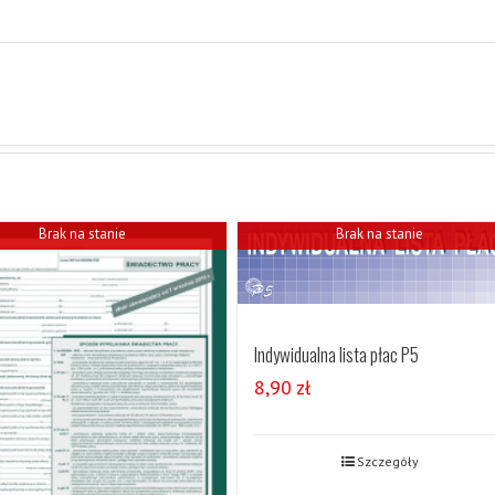
Brak na stanie
Brak na stanie
Indywidualna lista płac P5
8,90
zł
Szczegóły