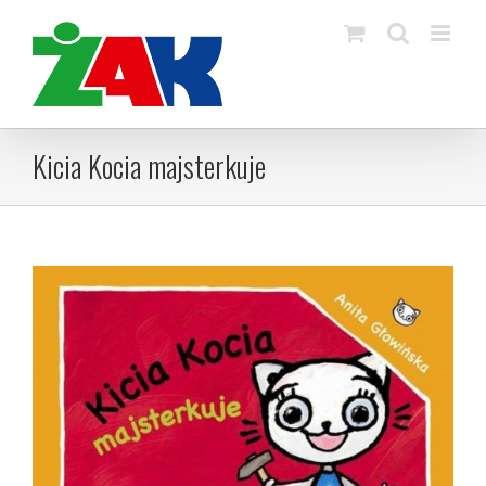
Skip
to
content
Kicia Kocia majsterkuje