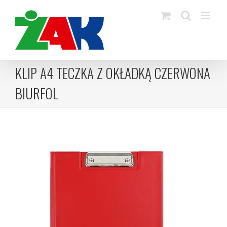
Skip
to
content
KLIP A4 TECZKA Z OKŁADKĄ CZERWONA
BIURFOL