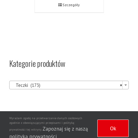
Szczegóły
Kategorie produktów

Teczki (173)
×
Wyrażam zgodę na przetwarzanie danych osobowych
Agencja
zgodnie z obowiązującymi przepisami i polityką
Copyright 2020 | Wszelkie prawa zastrzeżone | Wdrożenie strony
Ok
Zapoznaj się z naszą
prywatności tej witryny.
Dziennikarska NewsNet
polityką prywatności
.
Puzzle Trefl | Długiopis wymazywalny | Artykuły papiernicze sklep internetowy