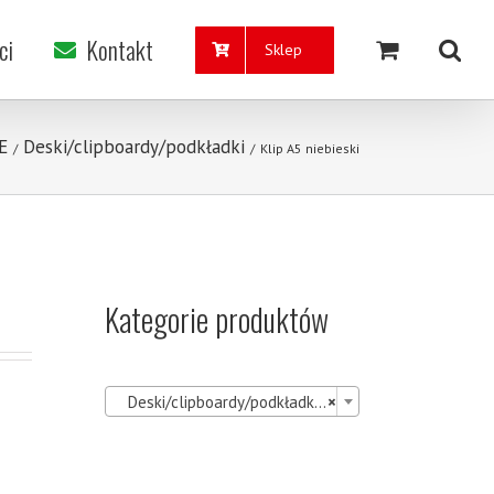
ci
Kontakt
Sklep
E
Deski/clipboardy/podkładki
/
/
Klip A5 niebieski
Kategorie produktów

Deski/clipboardy/podkładki (30)
×