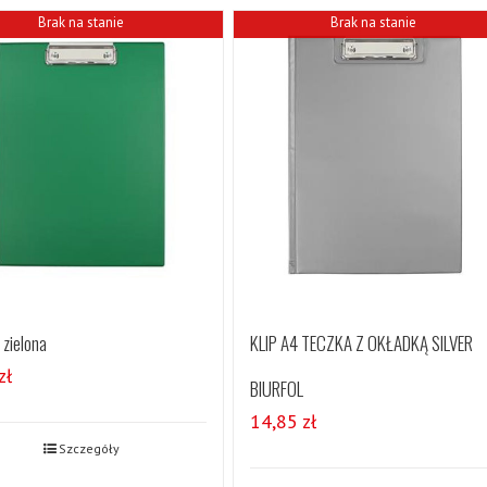
Brak na stanie
Brak na stanie
 zielona
KLIP A4 TECZKA Z OKŁADKĄ SILVER
zł
BIURFOL
14,85
zł
Szczegóły