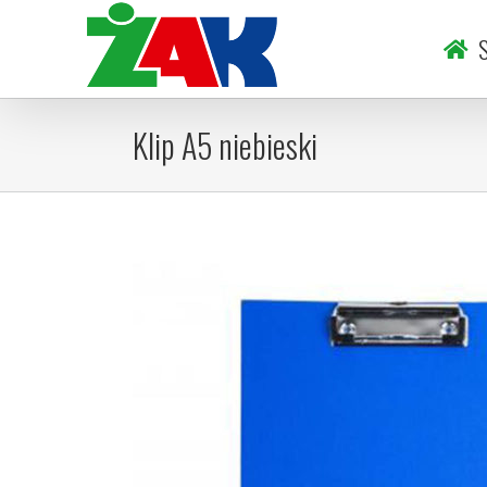
Skip
to
S
content
Klip A5 niebieski