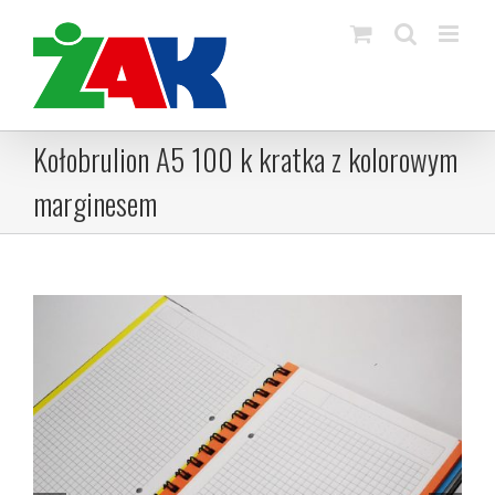
Skip
to
content
Kołobrulion A5 100 k kratka z kolorowym
marginesem