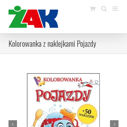
Skip
to
content
Kolorowanka z naklejkami Pojazdy

