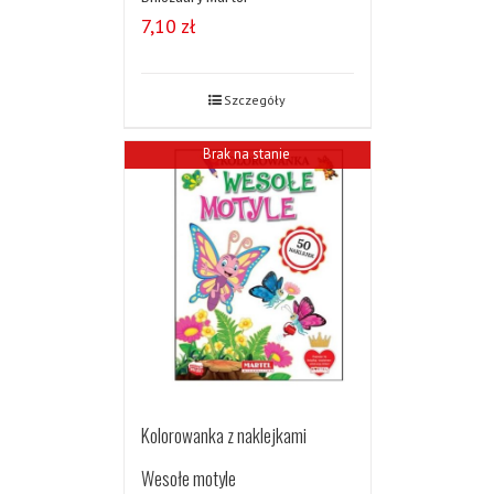
7,10
zł
Szczegóły
Brak na stanie
Kolorowanka z naklejkami
Wesołe motyle