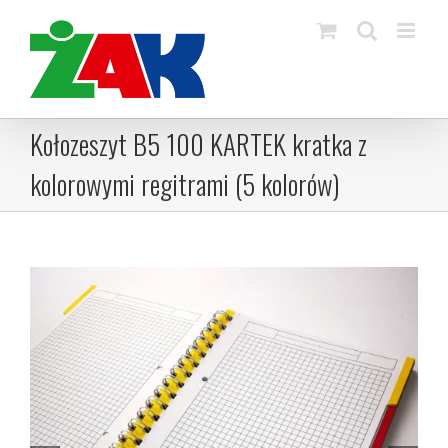
Skip
to
content
Kołozeszyt B5 100 KARTEK kratka z
kolorowymi regitrami (5 kolorów)