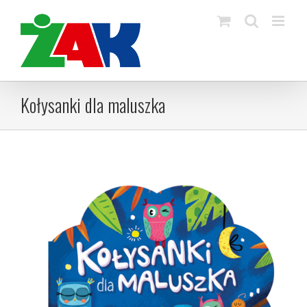
Skip
to
content
Kołysanki dla maluszka