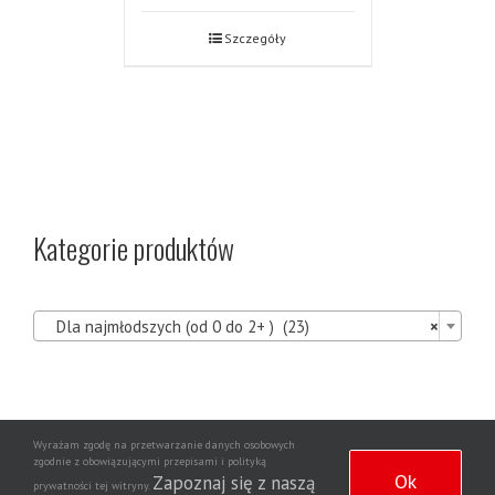
Szczegóły
Kategorie produktów

Dla najmłodszych (od 0 do 2+ ) (23)
×
Wyrażam zgodę na przetwarzanie danych osobowych
Agencja
zgodnie z obowiązującymi przepisami i polityką
Copyright 2020 | Wszelkie prawa zastrzeżone | Wdrożenie strony
Ok
Zapoznaj się z naszą
prywatności tej witryny.
Dziennikarska NewsNet