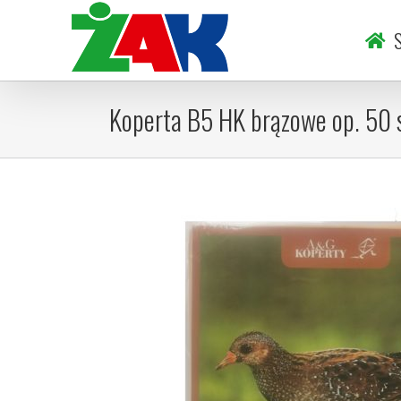
Skip
to
S
content
Koperta B5 HK brązowe op. 50