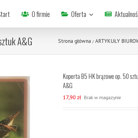
tart
O firmie
Oferta
Aktualnoś
 sztuk A&G
Strona główna
ARTYKUŁY BIURO
/
Koperta B5 HK brązowe op. 50 szt
A&G
17,90
zł
Brak w magazynie