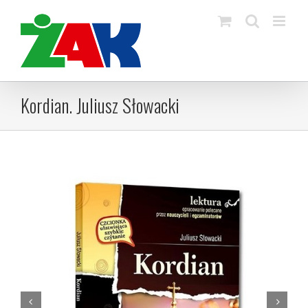
Skip
to
content
Kordian. Juliusz Słowacki

