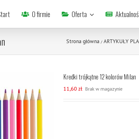
tart
O firmie
Oferta
Aktualnoś
an
Strona główna
ARTYKUŁY PL
/
Kredki trójkątne 12 kolorów Milan
11,60
zł
Brak w magazynie