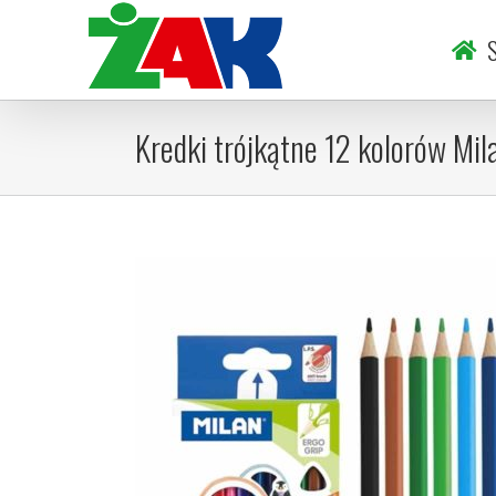
Skip
to
S
content
Kredki trójkątne 12 kolorów Mil