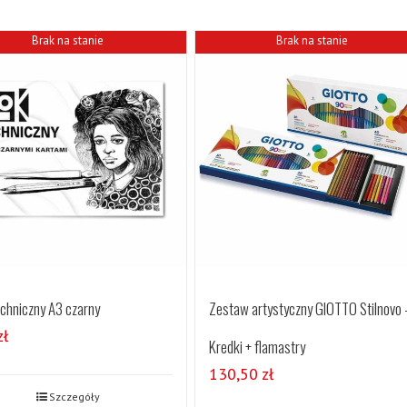
Brak na stanie
Brak na stanie
echniczny A3 czarny
Zestaw artystyczny GIOTTO Stilnovo 
zł
Kredki + flamastry
130,50
zł
Szczegóły