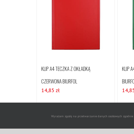
KLIP A4 TECZKA Z OKŁADKĄ
KLIP A
CZERWONA BIURFOL
BIURF
14,85
zł
14,8
Szczegóły
Wyrażam zgodę na przetwarzanie danych osobowych zgodnie z 