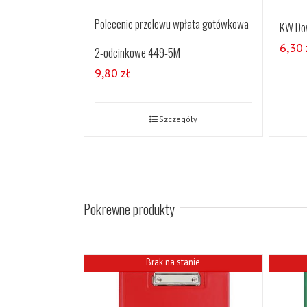
Polecenie przelewu wpłata gotówkowa
KW Do
6,30
2-odcinkowe 449-5M
9,80
zł
Szczegóły
Pokrewne produkty
Brak na stanie