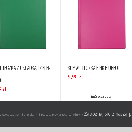
4 TECZKA Z OKŁADKĄ J.ZIELEŃ
KLIP A5 TECZKA PINK BIURFOL
9,90
zł
OL
5
zł
Szczegóły
Szczegóły
Zapoznaj się z naszą 
obowiązującymi przepisami i polityką prywatności tej witryny.