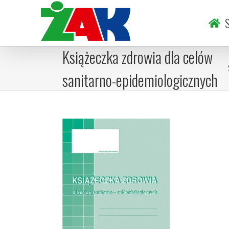
Skip
to
S
content
Książeczka zdrowia dla celów
sanitarno-epidemiologicznych