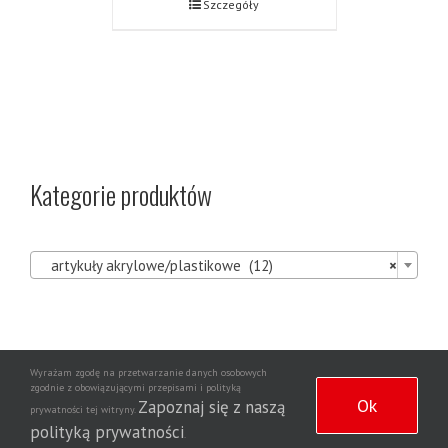
Szczegóły
Kategorie produktów

artykuły akrylowe/plastikowe (12)
×
Wyrażam zgodę na przetwarzanie danych osobowych
Agencja
zgodnie z obowiązującymi przepisami i polityką
Copyright 2020 | Wszelkie prawa zastrzeżone | Wdrożenie strony
Ok
Zapoznaj się z naszą
prywatności tej witryny.
Dziennikarska NewsNet
polityką prywatności
.
Puzzle Trefl | Długiopis wymazywalny | Artykuły papiernicze sklep internetowy