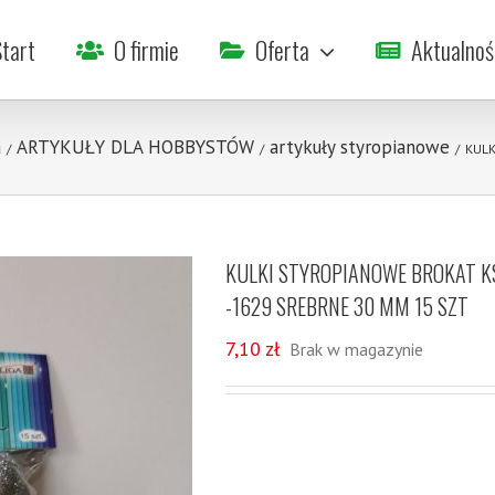
tart
O firmie
Oferta
Aktualnoś
a
ARTYKUŁY DLA HOBBYSTÓW
artykuły styropianowe
/
/
/
KULK
KULKI STYROPIANOWE BROKAT K
-1629 SREBRNE 30 MM 15 SZT
7,10
zł
Brak w magazynie