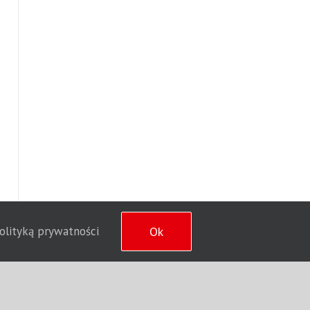
polityką prywatności
Ok
.
wsNet