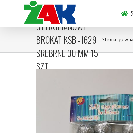
Skip
KULKI
to
S
content
STYROPIANOWE
BROKAT KSB -1629
Strona główn
SREBRNE 30 MM 15
SZT