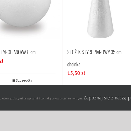
STYROPIANOWA 8 cm
STOŻEK STYROPIANOWY 35 cm
zł
choinka
15,30
zł
Szczegóły
Szczegóły
Zapoznaj się z naszą 
obowiązującymi przepisami i polityką prywatności tej witryny.
Agencja Dziennikarska Ne
t 2020 | Wszelkie prawa zastrzeżone | Wdrożenie strony
Puzzle Trefl | Długiopis wymazywalny | Artykuły papiernicze sklep internetowy