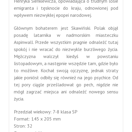
Henryka Sienkiewicza, opowiadająca o trudnym losie
emigranta i tęsknocie do kraju, odnowionej pod
wpływem niezwykłej epopei narodowej.
Głównym bohaterem jest Skawiński. Polak objął
posadę latarnika w nadmorskim miasteczku
Aspinwall. Przede wszystkim pragnie odnaleźć tutaj
spokój i nie wracać do niezwykle burzliwego życia.
Mężczyzna walczył kiedyś w powstaniu
listopadowym, a następnie wszędzie tam, gdzie było
to możliwe. Kochał swoją ojczyznę, jednak straty
jakie poniósł odbiły się również na jego psychice. Od
tej pory ciągle prześladował go pech, nigdzie nie
mógł zagrzać miejsca ani odnaleźć nowego sensu
życia.
Przedział wiekowy: 7-8 klasa SP
Format: 145 x 205 mm
Stron: 32