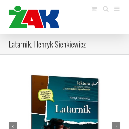
Skip
to
content
Latarnik. Henryk Sienkiewicz

