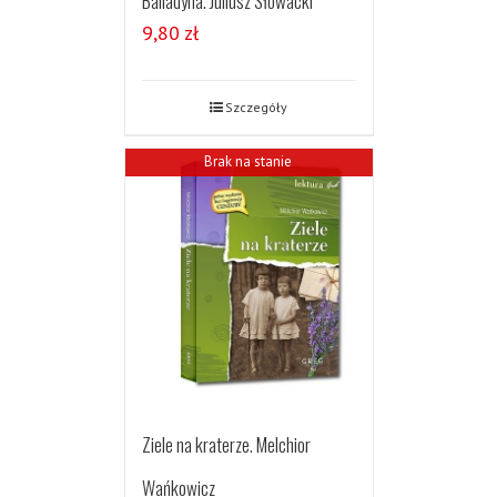
Balladyna. Juliusz Słowacki
9,80
zł
Szczegóły
Brak na stanie
Ziele na kraterze. Melchior
Wańkowicz