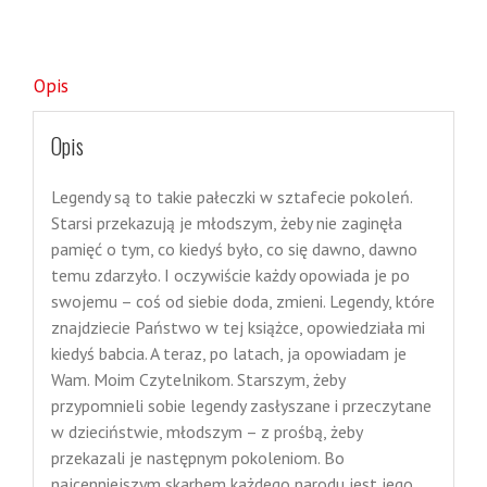
Opis
Opis
Legendy są to takie pałeczki w sztafecie pokoleń.
Starsi przekazują je młodszym, żeby nie zaginęła
pamięć o tym, co kiedyś było, co się dawno, dawno
temu zdarzyło. I oczywiście każdy opowiada je po
swojemu – coś od siebie doda, zmieni. Legendy, które
znajdziecie Państwo w tej książce, opowiedziała mi
kiedyś babcia. A teraz, po latach, ja opowiadam je
Wam. Moim Czytelnikom. Starszym, żeby
przypomnieli sobie legendy zasłyszane i przeczytane
w dzieciństwie, młodszym – z prośbą, żeby
przekazali je następnym pokoleniom. Bo
najcenniejszym skarbem każdego narodu jest jego