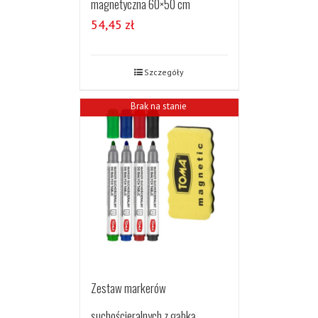
magnetyczna 60×50 cm
54,45
zł
Szczegóły
Brak na stanie
Zestaw markerów
suchościeralnych z gąbką