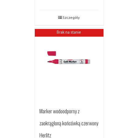
Szczegóły
Brak na stanie
Marker wodoodporny z
zaokrągloną końcówką czerwony
Herlitz