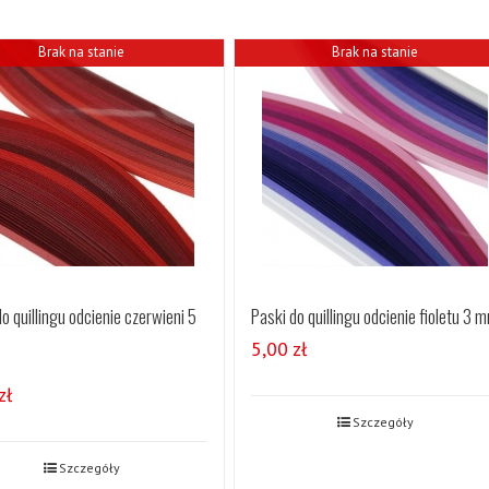
Brak na stanie
Brak na stanie
o quillingu odcienie czerwieni 5
Paski do quillingu odcienie fioletu 3 
5,00
zł
zł
Szczegóły
Szczegóły