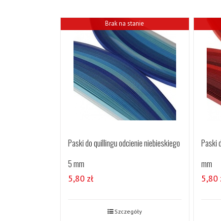
Brak na stanie
Paski do quillingu odcienie niebieskiego
Paski d
5 mm
mm
5,80
zł
5,80
Szczegóły