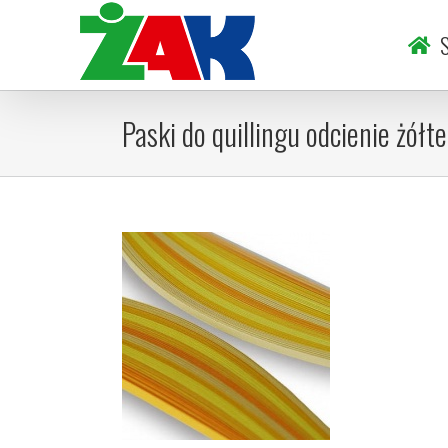
Skip
to
S
content
Paski do quillingu odcienie żół