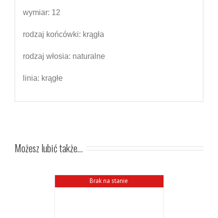
wymiar: 1
2
rodzaj końcówki: krągła
rodzaj włosia: naturalne
linia: krągłe
Możesz lubić także…
Brak na stanie