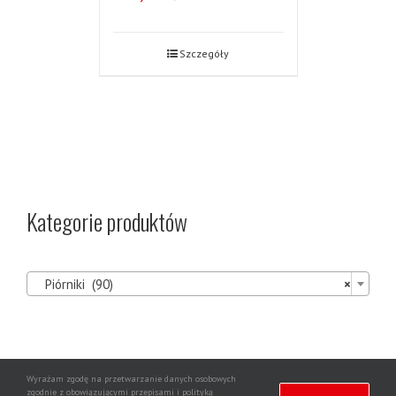
Szczegóły
Kategorie produktów

Piórniki (90)
×
Wyrażam zgodę na przetwarzanie danych osobowych
Agencja
zgodnie z obowiązującymi przepisami i polityką