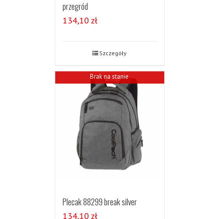
przegród
134,10
zł
Szczegóły
Brak na stanie
Plecak 88299 break silver
134,10
zł