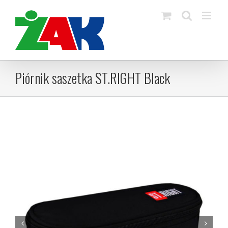
Skip
to
content
Piórnik saszetka ST.RIGHT Black

