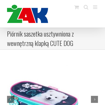
Skip
to
content
Piórnik saszetka usztywniona z
wewnętrzną klapką CUTE DOG

