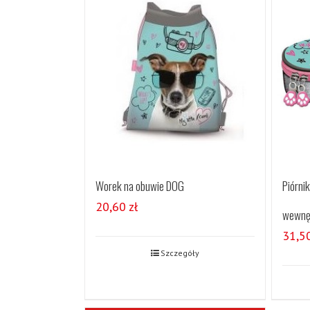
Worek na obuwie DOG
Piórni
20,60
zł
wewnę
31,5
Szczegóły