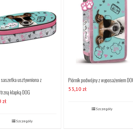
k saszetka usztywniona z
Piórnik podwójny z wyposażeniem DO
53,10
zł
trzną klapką DOG
0
zł
Szczegóły
Szczegóły