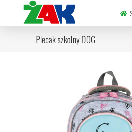
Skip
to
S
content
Plecak szkolny DOG