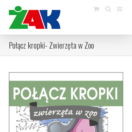
Skip
to
content
Połącz kropki- Zwierzęta w Zoo