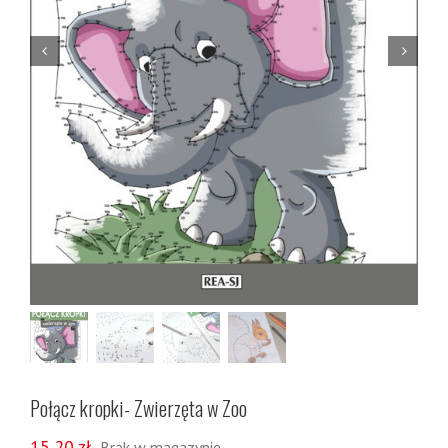


Połącz kropki- Zwierzęta w Zoo
15,20
zł
Brak w magazynie