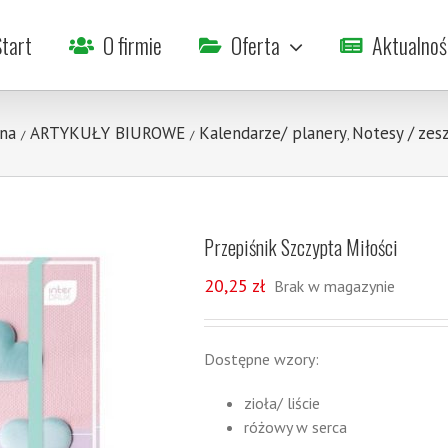
tart
O firmie
Oferta
Aktualnoś
na
ARTYKUŁY BIUROWE
Kalendarze/ planery
Notesy / zes
/
/
,
Przepiśnik Szczypta Miłości
20,25
zł
Brak w magazynie
Dostępne wzory:
zioła/ liście
różowy w serca