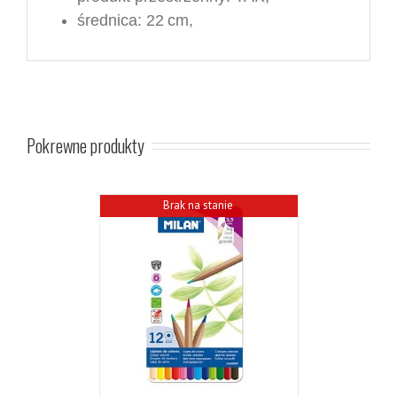
średnica:
2
2
cm
,
Pokrewne produkty
Brak na stanie