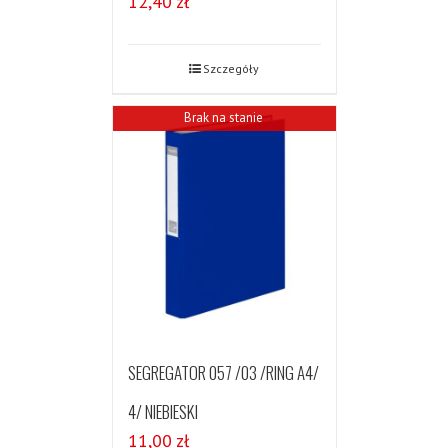
12,40
zł
Szczegóły
Brak na stanie
SEGREGATOR 057 /03 /RING A4/
4/ NIEBIESKI
11,00
zł