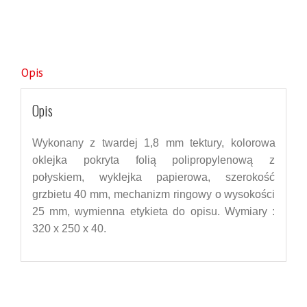
Opis
Opis
Wykonany z
twardej 1,8 mm tektury,
kolorowa
oklejka pokryta folią polipropylenową z
połyskiem, wyklejka papierowa, szerokość
grzbietu 40 mm, mechanizm ringowy o wysokości
25 mm, wymienna etykieta do opisu.
Wymiar
y
:
3
20
x 2
50
x 4
0
.