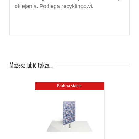
oklejania.
P
odlega recyklingowi.
Możesz lubić także…
Brak na stanie