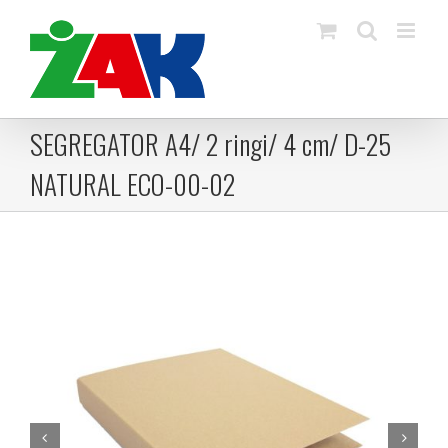
Skip
to
content
SEGREGATOR A4/ 2 ringi/ 4 cm/ D-25
NATURAL ECO-00-02

