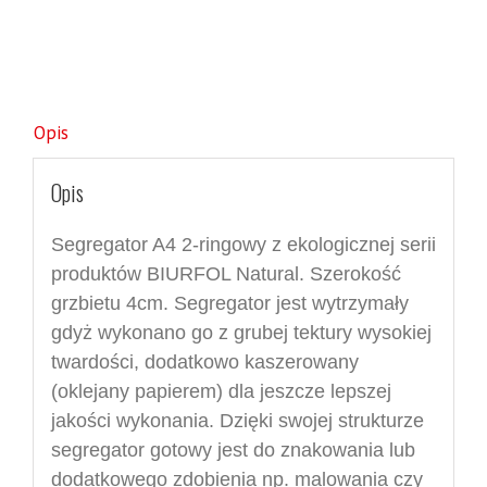
Opis
Opis
Segregator A4 2-ringowy z ekologicznej serii
produktów BIURFOL Natural.
S
zerokość
grzbietu 4cm.
Segregator jest
wytrzymały
gdyż
wykon
ano go
z grubej tektury wysokiej
twardości, dodatkowo kaszerowany
(oklejany papierem) dla jeszcze lepszej
jakości wykonania.
D
zięki swojej strukturze
segregator
gotowy jest do znakowania lub
dodatkowego zdobienia
np.
malowania
czy